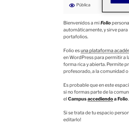
Pública
Bienvenidos a mi
Folio
personal
automáticamente, y sirve para
portafolios.
Folio es
una plataforma acadé
en WordPress para permitir a 
forma rica y abierta. Permite pr
profesorado, a la comunidad o 
Es probable que en este espaci
si no formas parte de la comu
el
Campus
accediendo
a Folio
.
Si se trata de tu espacio perso
editarlo!