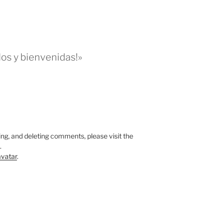
os y bienvenidas!»
M
ing, and deleting comments, please visit the
.
vatar
.