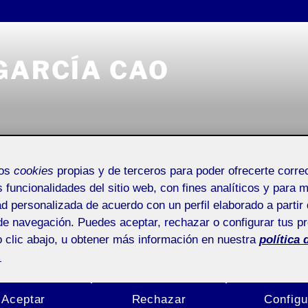
GARCÍA CAO
Entrada de incidencias o sugerencias
mos
cookies
propias y de terceros para poder ofrecerte corr
s funcionalidades del sitio web, con fines analíticos y para 
ad personalizada de acuerdo con un perfil elaborado a partir 
de navegación. Puedes aceptar, rechazar o configurar tus p
 clic abajo, u obtener más información en nuestra
política 
ACTIFOLIO 
NA GARCÍA CAO
.
venidas!
PR La Específic
Aceptar
Rechazar
Configu